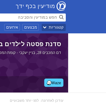
מודיעין בכף ידך
מבצעים
אירועים
קטגוריות
סדנת פסטה לילדים במ
דם המכבים 28, בניין יעקבי - קומת המסחר, מרכז העיר (מע"ר), מודיעין
Waze
עודכן לאחרונה:
לפני יותר משבועיים