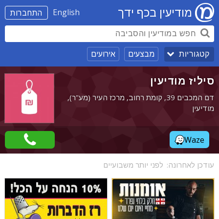
מודיעין בכף ידך
English
התחברות
מבצעים
אירועים
קטגוריות
סיליז מודיעין
דם המכבים 39, קומת רחוב, מרכז העיר (מע"ר),
מודיעין
Waze
עודכן לאחרונה:
לפני יותר משבועיים