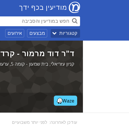
מודיעין בכף ידך
מבצעים
אירועים
קטגוריות
ד"ר דוד מרמור - קרדי
קניון עזריאלי, בית שמעון - קומה 5, ערער 9, מודיעין
Waze
עודכן לאחרונה:
לפני יותר משבועיים