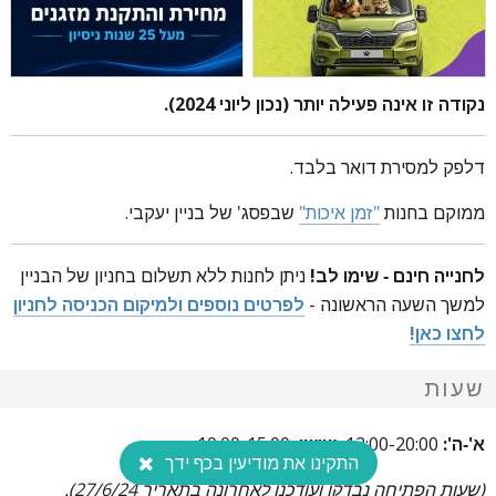
נקודה זו אינה פעילה יותר (נכון ליוני 2024).
דלפק למסירת דואר בלבד.
ממוקם בחנות
"זמן איכות"
שבפסג' של בניין יעקבי.
לחנייה חינם - שימו לב!
ניתן לחנות ללא תשלום בחניון של הבניין
למשך השעה הראשונה -
לפרטים נוספים ולמיקום הכניסה לחניון
לחצו כאן!
שעות
א'-ה':
12:00-20:00,
שישי:
10:00-15:00.
התקינו את מודיעין בכף ידך
(שעות הפתיחה נבדקו ועודכנו לאחרונה בתאריך 27/6/24).