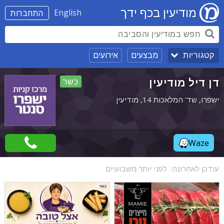
מודיעין בכף ידך
English
התחברות
מבצעים
אירועים
קטגוריות
דן דיל מודיעין
כשר
ישפרו, שד' המלאכות 14, מודיעין
Waze
עודכן לאחרונה:
לפני יותר משבועיים