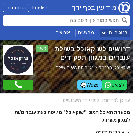
מודיעין בכף ידך
English
התחברות
מבצעים
אירועים
קטגוריות
דרושים לשוקאוכל בשילת
כשר
עובדים במגוון תפקידים
שוקאוכל, הכרמל 3, אזור התעשייה שילת
לצ'אט
Waze
עודכן לאחרונה:
לפני יותר משבועיים
מסעדת האוכל המוכן "שוקאוכל" מגייסת כעת עובדים/ות
למגוון משרות:
עובדי מעדנייה