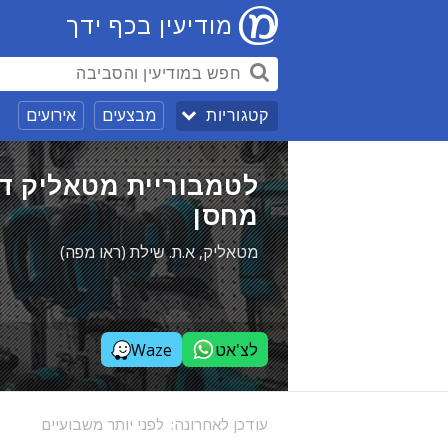
מודיעין בכף ידך
מבצעים
אירועים
קטגוריות
לטמבוריית מטאליק דר
מחסן
מטאליק, א.ת. שילת (ראו מפה)
לצ'אט
Waze
עודכן לאחרונה:
לפני יותר משבועיים