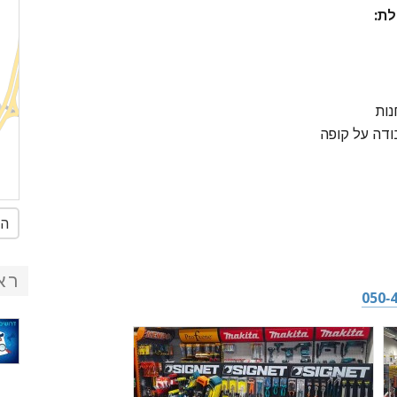
לת:
נות
ודה על קופה
הג
רא
050-