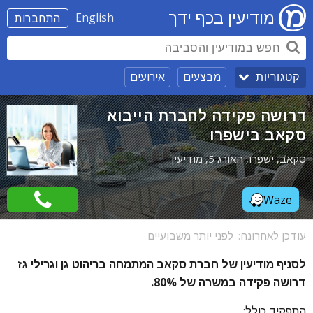
מודיעין בכף ידך
English
התחברות
מבצעים
אירועים
קטגוריות
דרושה פקידה לחברת הייבוא
סקאב בישפרו
סקאב, ישפרו, האורג 5, מודיעין
Waze
עודכן לאחרונה:
לפני יותר משבועיים
לסניף מודיעין של חברת סקאב המתמחה בריהוט גן וגרילי גז
דרושה פקידה במשרה של 80%.
התפקיד כולל: