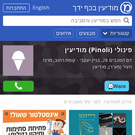
מודיעין בכף ידך
English
התחברות
מבצעים
אירועים
קטגוריות
פינולי (Pinoli) מודיעין
דם המכבים 28, בניין יעקבי - קומת רחוב, מרכז
העיר (מע"ר), מודיעין
Waze
עודכן לאחרונה:
לפני יותר משבועיים