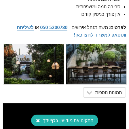
סביבה חמה ומשפחתית
אין צורך בניסיון קודם
לפרטים:
משה מנהל אירועים -
050-5200780
או
לשליחת
ווטסאפ למשרד לחצו כאן!
:תמונות נוספות
התקינו את מודיעין בכף ידך