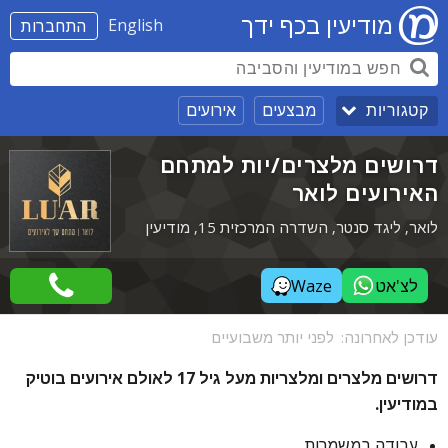
מודיעין בכף ידך
English
התחברות
מבצעים
אירועים
קטגוריות
דרושים מלצרים/יות למתחם
האירועים לואר
לואר, ליגד סנטר, השדרה המרכזית 15, מודיעין
לצ'אט
Waze
עודכן לאחרונה:
לפני יותר משבועיים
דרושים מלצרים ומלצריות מעל גיל 17 לאולם אירועים בוטיק
במודיעין.
עבודה במשמרות