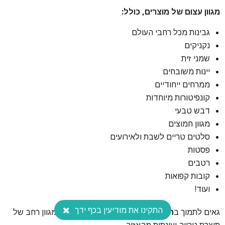
מגוון עצום של מוצרים, כולל:
גבינות מכל רחבי העולם
נקניקים
שמני זית
יינות משובחים
ממרחים ייחודיים
קונפיטורות מיוחדות
דבש טבעי
מגוון חמוצים
סלטים טריים לשבת ולאירועים
פסטות
רטבים
קובות קפואות
ועוד!
התקינו את מודיעין בכף ידך
גאים לתמוך ב
חקלאים ויצרניים מקומיים
ומציעים מגוון רחב של