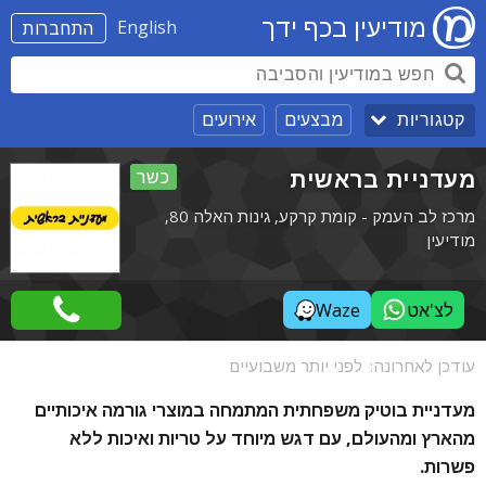
מודיעין בכף ידך
English
התחברות
מבצעים
אירועים
קטגוריות
מעדניית בראשית
כשר
מרכז לב העמק - קומת קרקע, גינות האלה 80,
מודיעין
לצ'אט
Waze
עודכן לאחרונה:
לפני יותר משבועיים
מעדניית בוטיק משפחתית המתמחה במוצרי גורמה איכותיים
מהארץ ומהעולם, עם דגש מיוחד על טריות ואיכות ללא
פשרות.