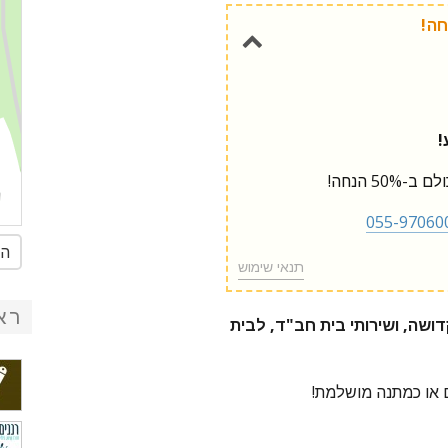
!
5 הנחה!
055-97060
הג
תנאי שימוש
רא
דושה, ושירותי בית חב"ד, לבית
 או כמתנה מושלמת!