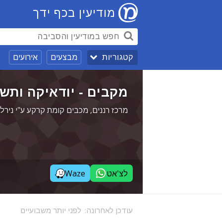
מודיעין בכף ידך
מבצעים
אירועים
קטגוריות
מקבים - יודאיקה ותש
מרכז רננים, מכבים קומת קרקע ע"י נירל
לצ'אט
Waze
עודכן לאחרונה:
לפני יותר משבועיים