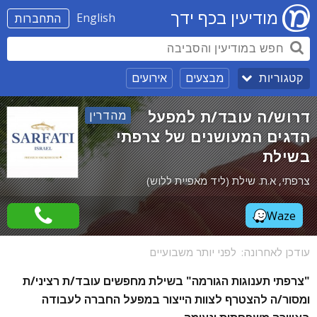
מודיעין בכף ידך
English
התחברות
מבצעים
אירועים
קטגוריות
דרוש/ה עובד/ת למפעל
מהדרין‎
הדגים המעושנים של צרפתי
בשילת
צרפתי, א.ת. שילת (ליד מאפיית ללוש)
Waze
עודכן לאחרונה:
לפני יותר משבועיים
"צרפתי תענוגות הגורמה" בשילת מחפשים עובד/ת רציני/ת
ומסור/ה להצטרף לצוות הייצור במפעל החברה לעבודה