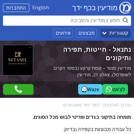
מודיעין בכף ידך
English
התחברות
מבצעים
אירועים
קטגוריות
נתנאל - חייטות, תפירה
ותיקונים
מודיעין סנטר – קומת קרקע (בפסז' הקרוב
לשופרסל), צאלון 21, מודיעין
לצ'אט
Waze
עודכן לאחרונה:
לפני יותר משבועיים
מומחה בתיקוני בגדים ופריטי לבוש מכל הסוגים.
כל עבודה מבוצעת בקפידה ובדיוק.