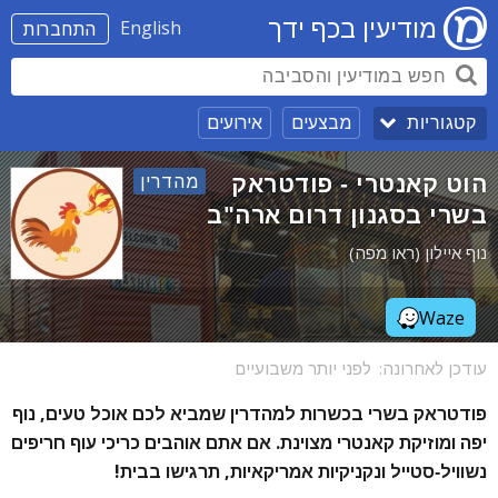
מודיעין בכף ידך
English
התחברות
מבצעים
אירועים
קטגוריות
הוט קאנטרי - פודטראק
מהדרין‎
בשרי בסגנון דרום ארה"ב
נוף איילון (ראו מפה)
Waze
עודכן לאחרונה:
לפני יותר משבועיים
פודטראק בשרי בכשרות למהדרין שמביא לכם אוכל טעים, נוף
יפה ומוזיקת קאנטרי מצוינת. אם אתם אוהבים כריכי עוף חריפים
נשוויל-סטייל ונקניקיות אמריקאיות, תרגישו בבית!