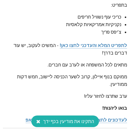
בתפריט:
כריכי עוף נשוויל חריפים
נקניקיות אמריקאיות קלאסיות
צ'יפס פריך
לתפריט המלא והעדכני לחצו כאן!
- המשיכו לעקוב, יש עוד
דברים בדרך!
מתאים לכל המשפחה או לערב עם חברים.
ממוקם בנוף איילון, קרוב לשער הכניסה ליישוב, חמש דקות
ממודיעין.
ערב שתרצו לחזור עליו!
בואו ליהנות!
לעדכונים לחצו כאן כדי לעקוב אחרי ערוץ הווטסאפ
התקינו את מודיעין בכף ידך