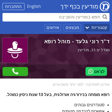
מודיעין בכף ידך
English
התחברות
מבצעים
אירועים
קטגוריות
ד"ר רוני גלעד - מוהל רופא
מגדל ים 33, מודיעין
לצ'אט
עודכן לאחרונה:
לפני יותר משבועיים
רופא מומחה בכירורגיה אורולגית, בעל 13 שנות ניסיון כמוהל.
סטנדרטים גבוהים
אפשרות להרדמה מקומית