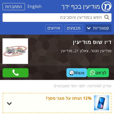
מודיעין בכף ידך
English
התחברות
מבצעים
אירועים
קטגוריות
דיו שופ מודיעין
מודיעין סנטר, צאלון 21, מודיעין
לצ'אט
Waze
עודכן לאחרונה:
לפני יותר משבועיים
12% הנחה על מגני מסך!