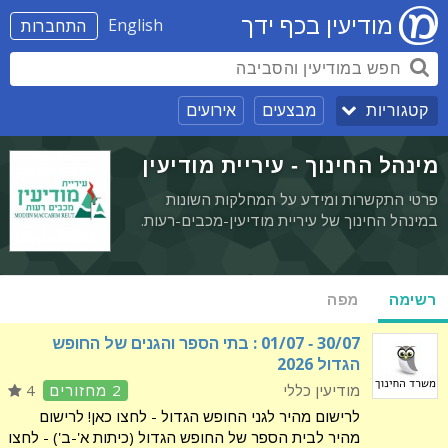
מודיעין בכף ידך
English
התחברות
מבצעים
אירועים
קטגוריות
מינהל החינוך - עיריית מודיעין
פרטי התקשרות ומידע על המחלקות השונות
במינהל החינוך של עיריית מודיעין-מכבים-רעות.
רשימה
מפה
‭01/07 - 30/07‬ : בתי הספר והגנים של החופש
הגדול 2026
מודיעין כללי
2 מחזורים
4
לרישום מהיר לגני החופש הגדול - לחצו כאן! לרישום
מהיר לבית הספר של החופש הגדול (כיתות א'-ב') - לחצו