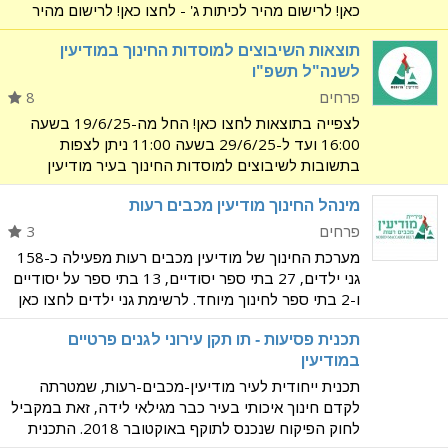
כאן! לרישום מהיר לכיתות ג' - לחצו כאן! לרישום מהיר
לכיתות ד'-ו' - לחצו כאן! תאריך אחרון לרישום: 8/6/26
תוצאות השיבוצים למוסדות החינוך במודיעין
(חוץ מכיתות ד'-ו' עד 10/6). מיועד לגיל
לשנה"ל תשפ"ו
פרחים
8
לצפייה בתוצאות לחצו כאן! החל מה-19/6/25 בשעה
16:00 ועד ל-29/6/25 בשעה 11:00 ניתן לצפות
בתשובות לשיבוצים למוסדות החינוך בעיר מודיעין
מכבים רעות לשנת הלימודים תשפ"ה. ערעור על השיבוץ
מינהל החינוך מודיעין מכבים רעות
ניתן להגיש באמצעות אתר העירייה בלבד בין התאריכים
19/6/25 וע
פרחים
3
מערכת החינוך של מודיעין מכבים רעות מפעילה כ-158
גני ילדים, 27 בתי ספר יסודיים, 13 בתי ספר על יסודיים
ו-2 בתי ספר לחינוך מיוחד. לרשימת גני ילדים לחצו כאן
לרשימת בתי ספר יסודיים לחצו כאן לרשימת בתי ספר
תכנית פסיעות - תו תקן עירוני לגנים פרטיים
על יסודיים לחצו כאן ליצירת קשר: לשכת ראש
במודיעין
תכנית ייחודית לעיר מודיעין-מכבים-רעות, שמטרתה
לקדם חינוך איכותי בעיר כבר מגילאי לידה, זאת במקביל
לחוק הפיקוח שנכנס לתוקף באוקטובר 2018. התכנית