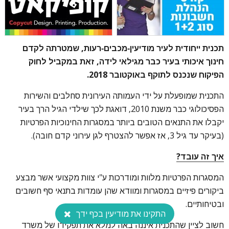
תכנית ייחודית לעיר מודיעין-מכבים-רעות, שמטרתה לקדם
חינוך איכותי בעיר כבר מגילאי לידה, זאת במקביל לחוק
הפיקוח שנכנס לתוקף באוקטובר 2018.
התכנית שמופעלת על ידי העמותה העירונית סחלבים והשירות
הפסיכולוגי כבר משנת 2010, דואגת לכך שילדי הגיל הרך בעיר
יקבלו את התנאים הטובים ביותר במסגרות החינוכיות הפרטיות
(בעיקר עד גיל 3, אז אפשר להצטרף לגן עירוני קדם חובה).
איך זה עובד?
המסגרות הפרטיות מלוות ומודרכות ע"י צוות מקצועי אשר מבצע
ביקורים פיזיים במסגרות ומוודא שהן עומדות בתנאי סף חשובים
ובטיחותיים.
התקינו את מודיעין בכף ידך
חשוב לציין שהתכנית איננה באה למלא את תפקידו של משרד