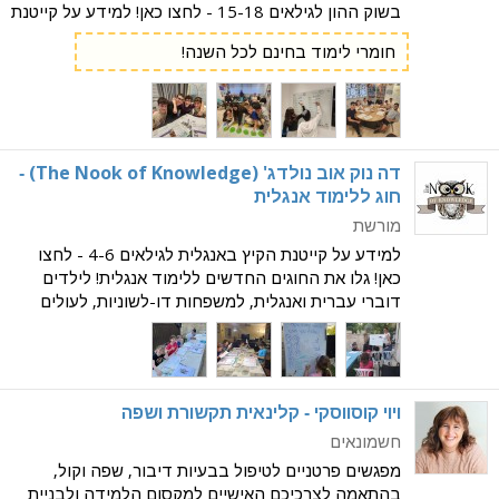
בשוק ההון לגילאים 15-18 - לחצו כאן! למידע על קייטנת
סוף הקיץ באנגלית לגילאים 5-12 - לחצו כאן! מרכז
חומרי לימוד בחינם לכל השנה!
לימודי לגילאי בית הספר, המתמחה בלימוד א
דה נוק אוב נולדג' (The Nook of Knowledge) -
חוג ללימוד אנגלית
מורשת
למידע על קייטנת הקיץ באנגלית לגילאים 4-6 - לחצו
כאן! גלו את החוגים החדשים ללימוד אנגלית! לילדים
דוברי עברית ואנגלית, למשפחות דו-לשוניות, לעולים
חדשים ולילדים שזקוקים לדרך עדינה ומובנית יותר
ללמידת אוריינות. מתאים מגן חובה ועד כיתה ו'. תוכני
ויוי קוסווסקי - קלינאית תקשורת ושפה
חשמונאים
מפגשים פרטניים לטיפול בבעיות דיבור, שפה וקול,
בהתאמה לצרכיכם האישיים למקסום הלמידה ולבניית