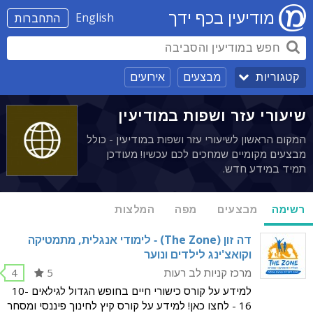
מודיעין בכף ידך
English
התחברות
מבצעים
אירועים
קטגוריות
שיעורי עזר ושפות במודיעין
המקום הראשון לשיעורי עזר ושפות במודיעין - כולל
מבצעים מקומיים שמחכים לכם עכשיו! מעודכן
תמיד במידע חדש.
רשימה
מבצעים
מפה
המלצות
דה זון (The Zone) - לימודי אנגלית, מתמטיקה
וקואצ'ינג לילדים ונוער
מרכז קניות לב רעות
5
4
למידע על קורס כישורי חיים בחופש הגדול לגילאים 10-
16 - לחצו כאן! למידע על קורס קיץ לחינוך פיננסי ומסחר