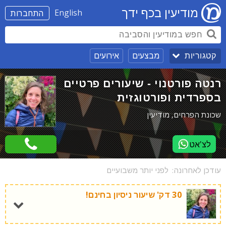
מודיעין בכף ידך
English
התחברות
מבצעים
אירועים
קטגוריות
רנטה פורטנוי - שיעורים פרטיים
בספרדית ופורטוגזית
שכונת הפרחים, מודיעין
לצ'אט
עודכן לאחרונה:
לפני יותר משבועיים
30 דק' שיעור ניסיון בחינם!