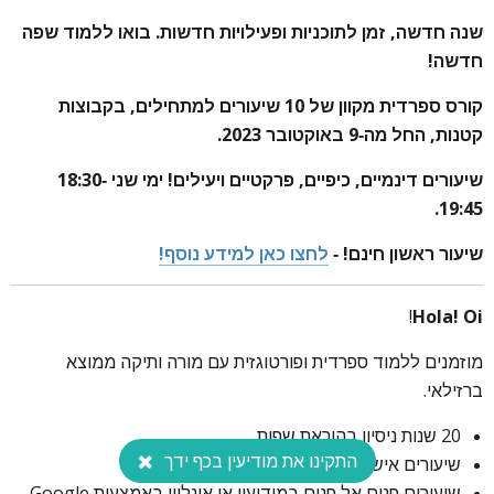
שנה חדשה, זמן לתוכניות ופעילויות חדשות. בואו ללמוד שפה
חדשה!
קורס ספרדית מקוון של 10 שיעורים למתחילים, בקבוצות
קטנות, החל מה-9 באוקטובר 2023.
שיעורים דינמיים, כיפיים, פרקטיים ויעילים! ימי שני 18:30-
19:45.
לפרטים נוספים, התקשרו:
055-9704862
שיעור ראשון חינם! -
לחצו כאן למידע נוסף!
!
Hola! Oi
מוזמנים ללמוד ספרדית ופורטוגזית עם מורה ותיקה ממוצא
ברזילאי.
20 שנות ניסיון בהוראת שפות
התקינו את מודיעין בכף ידך
שיעורים אישיים או לקבוצות וחברות
שיעורים פנים אל פנים במודיעין או אונליין באמצעות Google