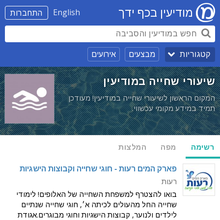
מודיעין בכף ידך
English
התחברות
מבצעים
אירועים
קטגוריות
שיעורי שחייה במודיעין
המקום הראשון לשיעורי שחייה במודיעין! מעודכן
תמיד במידע מקומי עכשווי.
רשימה
מפה
המלצות
פארק המים רעות - חוגי שחייה וקבוצות הישגיות
רעות
בואו להצטרף למשפחת השחייה של האלופים! לימודי
שחייה החל מהעולים לכיתה א׳, חוגי שחייה שנתיים
לילדים ולנוער, קבוצות הישגיות וחוגי מבוגרים.אגודת