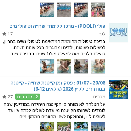
מכבי פארק המים רעות היא אחת מהאגודות המובילות
בארץ בגילאים הצעירים ומדורגת בטופ הישראלי כבר 30
שנה!
פולי (POOLI) - מרכז ללימודי שחייה וטיפולי מים
לפיד
17
בריכה טיפולית מחוממת המתאימה לטיפולי נשים בהריון,
לפעילות פעוטות, ילדים ומבוגרים בכל עונות השנה.
פועלת בלפיד מזה למעלה מ-10 שנים. בבריכה ציוד
חדיש ומגוון לספורט, הפעלת תינוקות ומשחקי מים
לשימוש בחוגים השונים. מגוון החוגים וההפעלות במים
כולל
‭01/07 - 20/08‬ : פסק זמן קייטנת שחייה - קייטנה
במחזורים לקיץ 2026 (גילאים 6-12)
מכבים
2 מחזורים
27
על הצלחה לא מוותרים! הקייטנה היחידה במודיעין שבה
לומדים לשחות! הקייטנה מיועדת לעולים לכתה א' ועד
לעולים ל-ו', ומחולקת לשני מחזורים המתקיימים
בחודשים יולי ואוגוסט: מחזור א', 1-21/7/26 קייטנת
בוקר מ-7:30 עד 14:30 קייטנת צהריים מ-13:00 עד