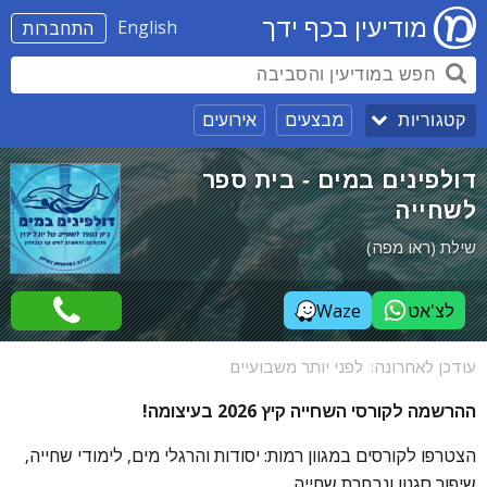
מודיעין בכף ידך
English
התחברות
מבצעים
אירועים
קטגוריות
דולפינים במים - בית ספר
לשחייה
שילת (ראו מפה)
לצ'אט
Waze
עודכן לאחרונה:
לפני יותר משבועיים
ההרשמה לקורסי השחייה קיץ 2026 בעיצומה!
הצטרפו לקורסים במגוון רמות: יסודות והרגלי מים, לימודי שחייה,
שיפור סגנון ונבחרת שחייה.