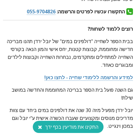
התקשרו עכשיו לפרטים והרשמה:
055-9704826
רוצים ללמוד לשחות?
בבית הספר לשחייה "דולפינים במים" של יובל ירדן תהנו מבריכה
חדישה ומחוממת, קבוצות קטנות, יחס אישי והמון הנאה בקורסי
השחייה למתחילים ומתקדמים, נבחרות השחייה וקבוצות לילדים
ומבוגרים כאחד.
למידע והרשמה ללימודי שחייה - לחצו כאן!
גם השנה פועל בית הספר בבריכה המחוממת והחדשה במושב
שילת!
יובל ירדן מפעיל מזה 30 שנה את דולפינים במים ביחד עם צוות
מדריכים מנוסים ומקצועיים שעברו הכשרה אישית ע"י יובל וגם
במכון וינגייט.
התקינו את מודיעין בכף ידך