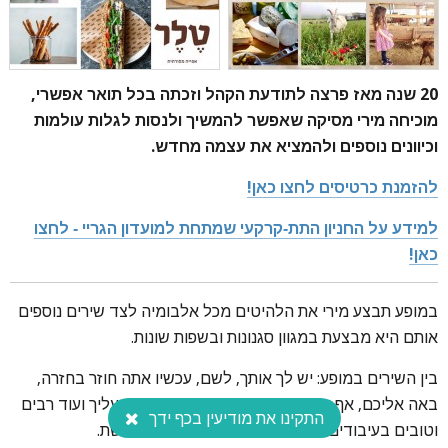
20 שנה מאז פרצה לתודעת הקהל וזכתה בכל תואר אפשרי,
מוכיחה מירי מסיקה שאפשר להמשיך ולנסות לגלות עולמות
וכיוונים נוספים ולהמציא את עצמה מחדש.
להזמנת כרטיסים לחצו כאן!
למידע על החניון התת-קרקעי שמתחת למועדון הגריי - לחצו
כאן!
במופע תבצע מירי את הלהיטים מכל אלבומיה לצד שירים נוספים
אותם היא מבצעת במגוון סגנונות ובשפות שונות.
בין השירים במופע: יש לך אותך, לשם, עכשיו אתה חוזר בחזרה,
באה אליכם, אף אחת, אישה חרסינה, ממי, מפחד עליך ועוד רבים
התקינו את מודיעין בכף ידך
וטובים בעיבודים חדשים, בהופעה עוצמתית ומרגשת.