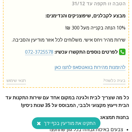
הטבה זו תקפה עד 31/12
מבצע לקבלנים, שיפוצניקים והנדימנים:
10% הנחה בקנייה מעל 300 ₪!
שירות מהיר ויחס אישי. משלוחים לכל אזור מודיעין והסביבה.
לפרטים נוספים התקשרו עכשיו:
072-3725578
להזמנות מהירות בוואטסאפ לחצו כאן
בעיה כלשהי?
תנאי שימוש
כל מה שצריך לבית ולגינה במקום אחד עם שירות התקנות עד
הבית וייעוץ מקצועי ולבבי, המבוסס על 35 שנות ניסיון!
בחנות תמצאו:
התקינו את מודיעין בכף ידך
צבעים באיכות גבוהה בכל גוון שתחפצו