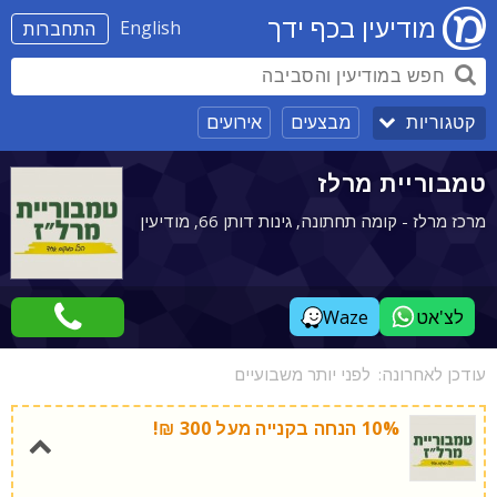
מודיעין בכף ידך
English
התחברות
מבצעים
אירועים
קטגוריות
טמבוריית מרלז
מרכז מרלז - קומה תחתונה, גינות דותן 66, מודיעין
לצ'אט
Waze
עודכן לאחרונה:
לפני יותר משבועיים
10% הנחה בקנייה מעל 300 ₪!