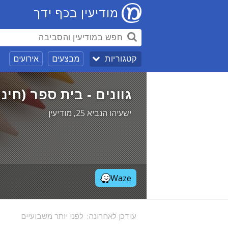
מודיעין בכף ידך
מבצעים
אירועים
קטגוריות
גוונים - בית ספר (חינ
ישעיהו הנביא 25, מודיעין
Waze
עודכן לאחרונה:
לפני יותר משבועיים