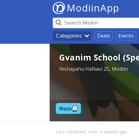
ModiinApp
Deals
Events
Categories
Gvanim School (Spe
Yeshayahu HaNavi 25, Modiin
Waze
Last Updated:
over 2 weeks ago