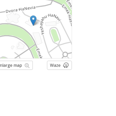
nlarge map
Waze