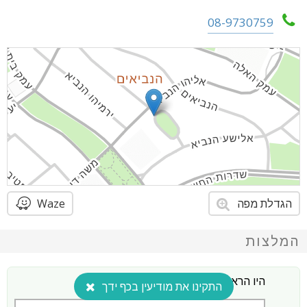
08-9730759
הגדלת מפה
Waze
המלצות
היו הראשונים להמליץ על זה!
התקינו את מודיעין בכף ידך