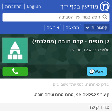
מודיעין בכף ידך
English
התחברות
מבצעים
אירועים
קטגוריות
גן חופית - קדם חובה (ממלכתי)
מלאכי הנביא 12, מודיעין
Waze
עודכן לאחרונה:
לפני יותר משבועיים
גן עירוני לגילאים 3-5, טרום-טרום וטרום חובה.
צרו קשר