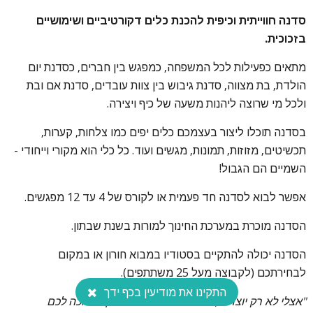
סדנה חווייתית וכיפית להכנת כלים דקורטיביים ושימושיים
בזכוכית.
מתאים כפעילות לכל המשפחה, כמפגש בין חברים, כסדנת יום
הולדת, בת מצווה, סדנת גיבוש בין צוות עובדים, סדנת אם ובת
ולכל מי שרוצה ליהנות משעה של כיף ויצירה.
התקשרו עכשיו לפרטים נוספים!
בסדנה תוכלו ליצור בעצמכם כלים יפים כמו צלחות, קערות,
תכשיטים, מזוזות, תמונות, מגשים ועוד. כל כלי הוא מקורי וייחודי -
השמיים הם הגבול!
אפשר לבוא לסדנה חד פעמית או לקורס של 4 עד 12 מפגשים.
הסדנה מוכרת במערכת החינוך למורות בשנת שבתון.
הסדנה יכולה להתקיים בסטודיו במבוא חורון או במקום
לבחירתכם (לקבוצה מעל 25 משתתפים).
התקינו את מודיעין בכף ידך
"אצלי לא רק יוצרים, אלא גם נהנים מהתהליך! מחכה לכם