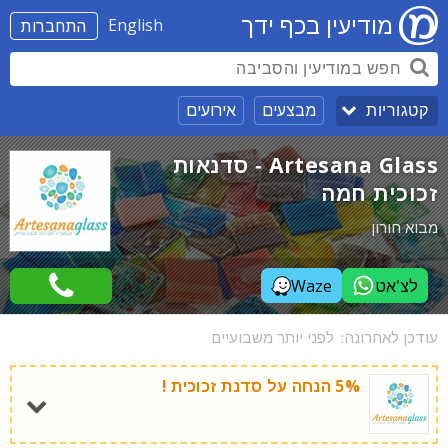
מודיעין בכף ידך
English
התחברות
מבצעים
אירועים
קטגוריות
Artesana Glass - סדנאות
זכוכית חמה
מבוא חורון
לצ'אט
Waze
עודכן לאחרונה:
לפני יותר משבועיים
5% הנחה על סדנת זכוכית !