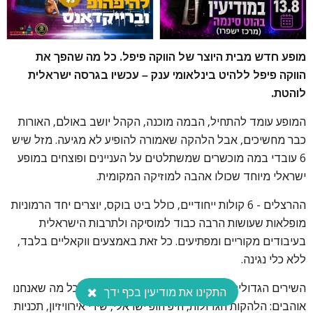
מופע חדש מבית היוצר של הווקה פיפל. כל מה שהפך את
הווקה פיפל ללהיט בינלאומי ענק – עכשיו בגרסה ישראלית
לוהטת.
המופע עומד להתחיל, הבמה מוכנה, הקהל יושב באולם, האורות
כבר מחשיכים, אבל הלהקה שאמורה להופיע לא מגיעה. מזל שיש
6 עובדי במה מוכשרים שמשתלטים על העניינים ופוצחים במופע
ישראלי מיוחד שכולו אהבה למוזיקה המקומית.
ההרצלים - 6 קולות ייחודיים, כולל ביט בוקס, יוצרים יחד הרמוניות
מופלאות שעושות הרבה כבוד למוסיקה ולתרבות הישראלית
בעיבודים מקוריים ומפתיעים. כל זאת באמצעים ווקאליים בלבד,
ללא כלי נגינה.
השירים הגדולים משולבים במחרוזות שמצדיעות לכל מה שאנחנו
התקינו את מודיעין בכף ידך
אוהבים: הלהקות הגדולות, היפ הופ ישראלי, שירי אירוויזיון, תכניות