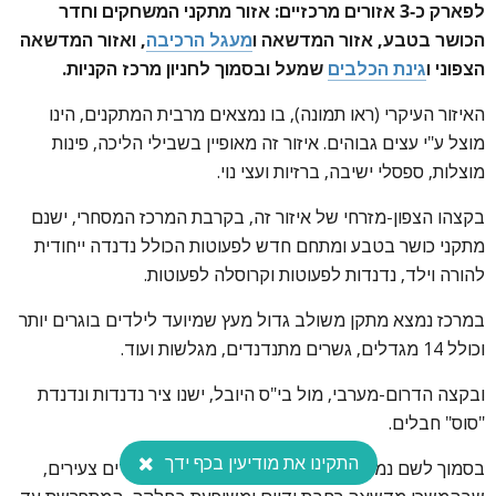
לפארק כ-3 אזורים מרכזיים: אזור מתקני המשחקים וחדר
הכושר בטבע, אזור המדשאה ו
מעגל הרכיבה
, ואזור המדשאה
הצפוני ו
גינת הכלבים
שמעל ובסמוך לחניון מרכז הקניות.
האיזור העיקרי (ראו תמונה), בו נמצאים מרבית המתקנים, הינו
מוצל ע"י עצים גבוהים. איזור זה מאופיין בשבילי הליכה, פינות
מוצלות, ספסלי ישיבה, ברזיות ועצי נוי.
בקצהו הצפון-מזרחי של איזור זה, בקרבת המרכז המסחרי, ישנם
מתקני כושר בטבע ומתחם חדש לפעוטות הכולל נדנדה ייחודית
להורה וילד, נדנדות לפעוטות וקרוסלה לפעוטות.
במרכז נמצא מתקן משולב גדול מעץ שמיועד לילדים בוגרים יותר
וכולל 14 מגדלים, גשרים מתנדנדים, מגלשות ועוד.
ובקצה הדרום-מערבי, מול בי"ס היובל, ישנו ציר נדנדות ונדנדת
"סוס" חבלים.
התקינו את מודיעין בכף ידך
בסמוך לשם נמצא
מגרש הגלגיליות והאופניים
לילדים צעירים,