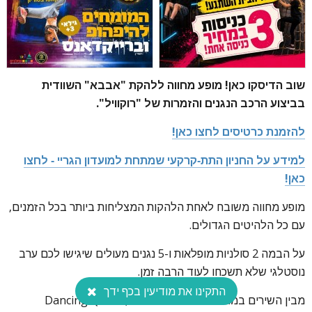
שוב הדיסקו כאן! מופע מחווה ללהקת "אבבא" השוודית
בביצוע הרכב הנגנים והזמרות של "רוקוויל".
להזמנת כרטיסים לחצו כאן!
למידע על החניון התת-קרקעי שמתחת למועדון הגריי - לחצו
כאן!
מופע מחווה משובח לאחת הלהקות המצליחות ביותר בכל הזמנים,
עם כל הלהיטים הגדולים.
על הבמה 2 סולניות מופלאות ו-5 נגנים מעולים שיגישו לכם ערב
נוסטלגי שלא תשכחו לעוד הרבה זמן.
התקינו את מודיעין בכף ידך
מבין השירים במופע: Dancing Queen, Gimme! Gimme!