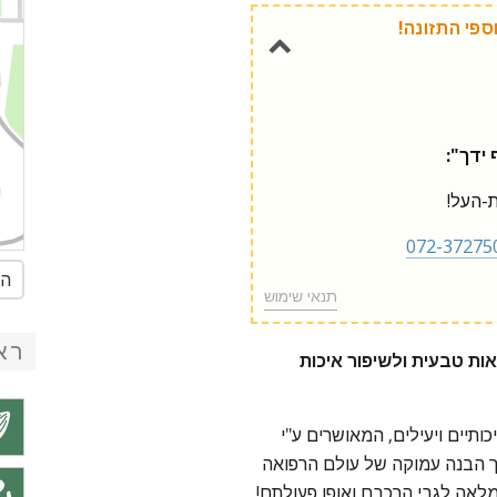
ידך":
072-37275
הג
תנאי שימוש
רא
אות טבעית ולשיפור איכות
כותיים ויעילים, המאושרים ע"י
 הבנה עמוקה של עולם הרפואה
לאה לגבי הרכבם ואופן פעולתם!