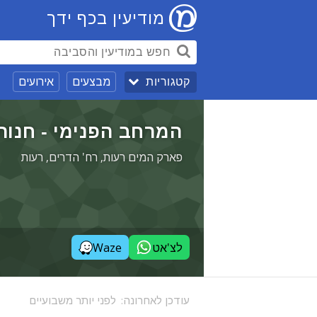
מודיעין בכף ידך
מבצעים
אירועים
קטגוריות
המרחב הפנימי - חנות 
פארק המים רעות, רח' הדרים, רעות
לצ'אט
Waze
עודכן לאחרונה:
לפני יותר משבועיים