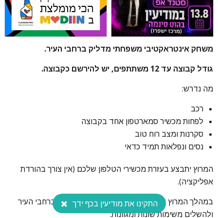
משחק אינטראקטיבי משפחתי מדליק ברחבי העיר.
גודל קבוצה עד 12 משתתפים, יש להירשם כקבוצה.
מה נדרש:
רכב
לפחות מכשיר סמארטפון אחד בקבוצה
סקרנות ומצב רוח טוב
נסים ונפלאות תמיד כדאי
המרוץ יתבצע בעזרת מכשירי הטלפון שלכם (אין צורך בהורדת
אפליקציה).
במהלך המרוץ יהיה עליכם לעבור בין תחנות שונות ברחבי העיר
התקינו את מודיעין בכף ידך
ולהשלים משימות שונות ומגוונות.