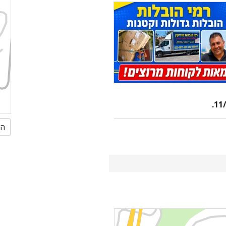
11/
הג