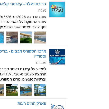
בריכת נעלה - קאנטרי קלאב,
נעלה
עונתי הממוקם על ראש ההר ביי
ונוף עוצר נשימה אשר נשקף מ
אירועים, הפנינגים, תחרויות ספ
שטח מדשאות ע
מרכז הספורט מכבים - בריכ
וסטודיו
מכבים
למבוגרים ולפעוטות, שבהן מתקי
כמו חוגי שחיי
פארק המים רעות