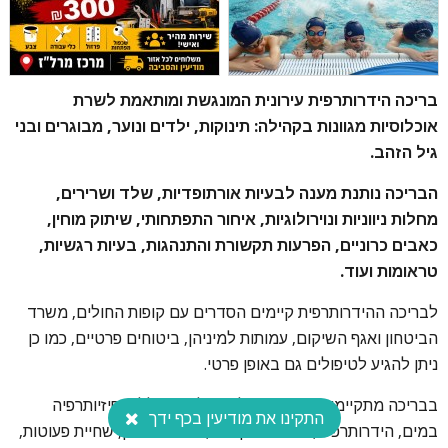
בריכה הידרותרפית עירונית המונגשת ומותאמת לשרת
אוכלוסיות מגוונות בקהילה: תינוקות, ילדים ונוער, מבוגרים ובני
גיל הזהב.
הבריכה נותנת מענה לבעיות אורתופדיות, שלד ושרירים,
מחלות ניווניות ונוירולוגיות, איחור התפתחותי, שיתוק מוחין,
כאבים כרוניים, הפרעות תקשורת והתנהגות, בעיות רגשיות,
טראומות ועוד.
לבריכה ההידרותרפית קיימים הסדרים עם קופות החולים, משרד
הביטחון ואגף השיקום, עמותות למיניהן, ביטוחים פרטיים, כמו כן
ניתן להגיע לטיפולים גם באופן פרטי.
בבריכה מתקיימים מגוון רב של טיפולים ובכללם: פיזיותרפיה
התקינו את מודיעין בכף ידך
במים, הידרותרפיה, שחייה שיקומית, ריפוי בעיסוק, שחיית פעוטות,