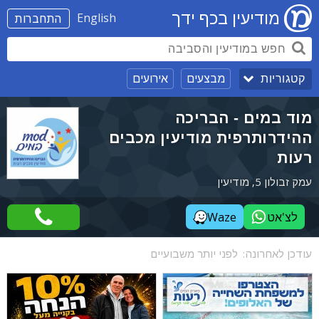
מודיעין בכף ידך
English
התחברות
מבצעים
אירועים
קטגוריות
מוד במים - הבריכה
ההידרותרפית מודיעין מכבים
רעות
עמק זבולון 5, מודיעין
לצ'אט
Waze
עודכן לאחרונה:
לפני יותר משבועיים