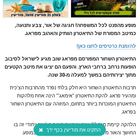
מופע מהפנט לכל המשפחה! חגיגה של אור, צבע ותנועה,
כמיטב המסורת של התיאטרון הוותיק והאהוב מפראג.
להזמנת כרטיסים לחצו כאן!
התיאטרון השחור המפורסם מפראג שוב מגיע לישראל לסיבוב
הופעות נרחב ברחבי הארץ. והפעם הם יציגו את מיטב הקטעים
מתוך יצירותיהם במשך למעלה מ-30 שנה.
תרבות התיאטרון השחור היא חלק בלתי נפרד מהתרבות הצ'כית
ומהעיר פראג. להקת התיאטרון "אימאג'" הינה אחת מלהקות
התיאטרון המוכרות ביותר בתחום, המזוהה עם התיאטרון השחור
בפראג.
הלהקה קיימת מזה 33 שנה וטבועה היטב בז'אנר ייחודי זה בו
התקינו את מודיעין בכף ידך
החושך והאור משחקים את התפקיד החשוב ביותר במופע.