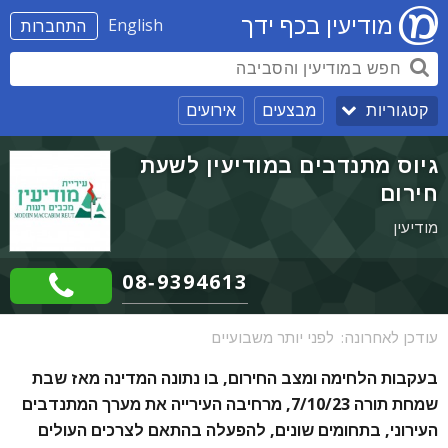
מודיעין בכף ידך
English
התחברות
מבצעים
אירועים
קטגוריות
גיוס מתנדבים במודיעין לשעת
חירום
מודיעין
08-9394613
עודכן לאחרונה:
לפני יותר משבועיים
בעקבות הלחימה ומצב החירום, בו נתונה המדינה מאז שבת
שמחת תורה 7/10/23, מרחיבה העירייה את מערך המתנדבים
העירוני, בתחומים שונים, להפעלה בהתאם לצרכים העולים