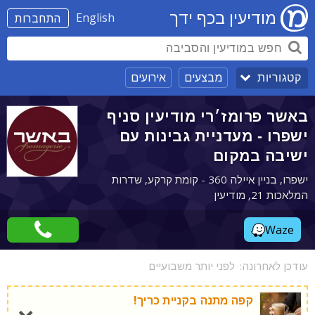
מודיעין בכף ידך
English
התחברות
מבצעים
אירועים
קטגוריות
באשר פרומז׳רי מודיעין סניף
ישפרו - מעדניית גבינות עם
ישיבה במקום
ישפרו, בניין איילה 360 - קומת קרקע, שדרות
המלאכות 21, מודיעין
Waze
עודכן לאחרונה:
לפני יותר משבועיים
קפה מתנה בקניית כריך!