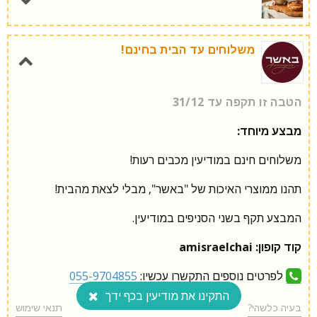
משלוחים עד הבית בחינם!
מבצע היכרות מיוחד:
הטבה זו תקפה עד 31/12
מבצע מיוחד:
055-9704855
משלוחים חינם במודיעין מכבים רעות!
תהנו ממוצרי האיכות של "באשר", מבלי לצאת מהבית!
המבצע תקף בשני הסניפים במודיעין.
קוד קופון:
amisraelchai
לפרטים נוספים התקשרו עכשיו:
055-9704855
התקינו את מודיעין בכף ידך
בעיה כלשהי?
תנאי שימוש