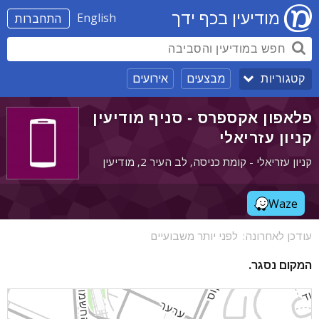
מודיעין בכף ידך
English
התחברות
מבצעים
אירועים
קטגוריות
פלאפון אקספרס - סניף מודיעין
קניון עזריאלי
קניון עזריאלי - קומת כניסה, לב העיר 2, מודיעין
Waze
עודכן לאחרונה:
לפני יותר משבועיים
המקום נסגר.