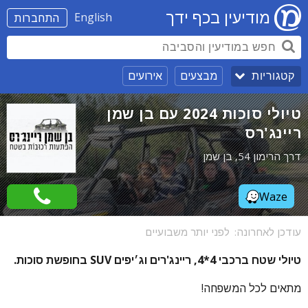
מודיעין בכף ידך
English
התחברות
מבצעים
אירועים
קטגוריות
טיולי סוכות 2024 עם בן שמן
ריינג'רס
דרך הרימון 54, בן שמן
Waze
עודכן לאחרונה:
לפני יותר משבועיים
טיולי שטח ברכבי 4*4, ריינג'רים וג׳יפים SUV בחופשת סוכות.
מתאים לכל המשפחה!