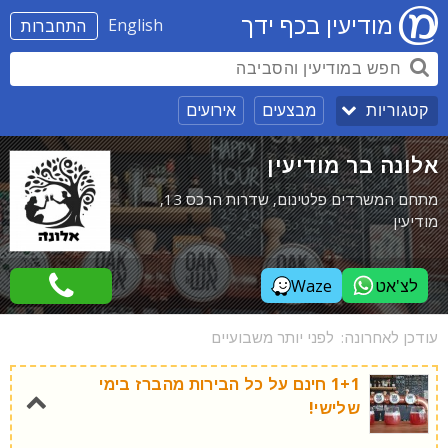
מודיעין בכף ידך
English
התחברות
מבצעים
אירועים
קטגוריות
אלונה בר מודיעין
מתחם המשרדים פלטינום, שדרות הרכס 13,
מודיעין
לצ'אט
Waze
עודכן לאחרונה:
לפני יותר משבועיים
1+1 חינם על כל הבירות מהברז בימי
שלישי!