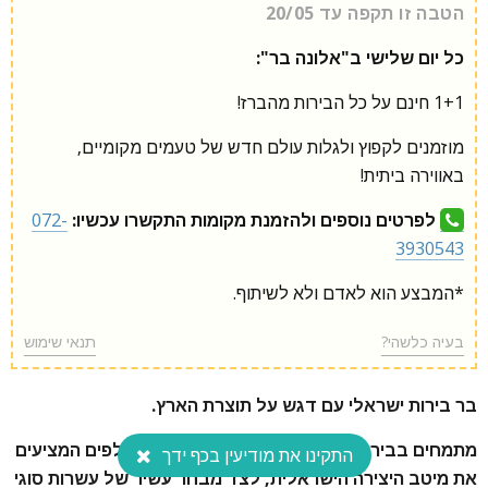
הטבה זו תקפה עד 20/05
כל יום שלישי ב"אלונה בר":
1+1 חינם על כל הבירות מהברז!
מוזמנים לקפוץ ולגלות עולם חדש של טעמים מקומיים,
באווירה ביתית!
לפרטים נוספים ולהזמנת מקומות התקשרו עכשיו:
072-
3930543
*המבצע הוא לאדם ולא לשיתוף.
בעיה כלשהי?
תנאי שימוש
בר בירות ישראלי עם דגש על תוצרת הארץ.
מתמחים בבירות מקומיות, עם 7 ברזי בירה מתחלפים המציעים
התקינו את מודיעין בכף ידך
את מיטב היצירה הישראלית, לצד מבחר עשיר של עשרות סוגי