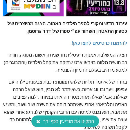
עיבוד חדש ומקורי לספר הילדים האהוב. הצגה מהיוצרים של
כספיון התאטרון השחור עפ"י ספרו של דויד גרוסמן.
להזמנת כרטיסים לחצו כאן!
הצגה המשלבת אמנות דיגיטלית חדשנית וראשונה מסוגה. חוויה
רב חושית מלווה בוידאו ארט שתיקח את קהל הילדים (והמבוגרים)
למסע מרהיב בעולם הדמיון והפנטזיה.
בחדר של איתמר תלויות שלוש תמונות: רכבת צבעונית, ילדה עם
עפיפון, ויער ובו זוג אריות. כשאיתמר לא מבין, הוא שואל הרבה
שאלות, אבל שאלה אחת מטרידה אותו במיוחד, למה עצובים
האריה והלביאה? אחרי שאיתמר דוחה את השינה שוב ושוב, ומשגע
את אבא, הוא נכנס למיטה עם הדובי והקופיף שלו. רגע אחרי שהוא
עוצם את עיניו, יוצא איתמר לטייל על הקירות, ונכנס לתמונות כדי
התקינו את מודיעין בכף ידך
לקבל תשובה לשאלות.