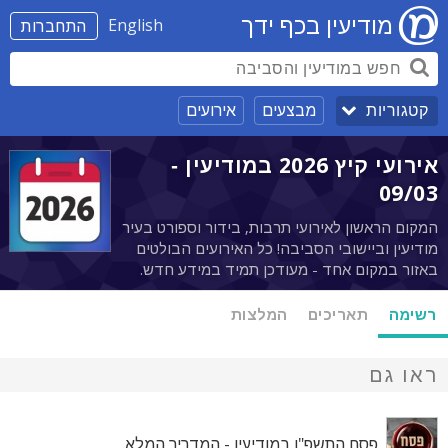
מודיעין בכף ידך
English
התחברות
מבצעים
אירועים
קטגוריות
אירועי קיץ 2026 במודיעין -
09/03
המקום הראשון לאירועי תרבות, בידור וספורט בעיר
מודיעין וביישובי הסביבה! כל האירועים הבולטים
באזור במקום אחד - מעודכן תמיד במידע חדש.
רשימה
תאריכים
המלצות
ראו גם
פסח התשפ"ו במודיעין - המדריך המלא