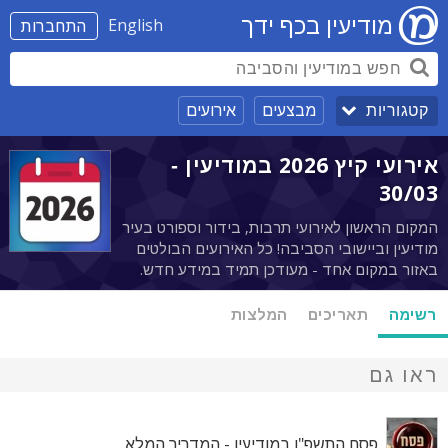
מודיעין בכף ידך
English
התחברות
מבצעים
אירועים
קטגוריות
אירועי קיץ 2026 במודיעין -
30/03
המקום הראשון לאירועי תרבות, בידור וספורט בעיר
מודיעין וביישובי הסביבה! כל האירועים הבולטים
באזור במקום אחד - מעודכן תמיד במידע חדש.
רשימה
תאריכים
המלצות
ראו גם
פסח התשפ"ו במודיעין - המדריך המלא