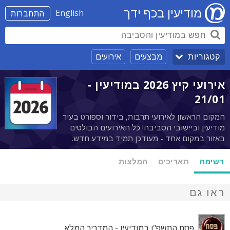
מודיעין בכף ידך
English
התחברות
מבצעים
אירועים
קטגוריות
אירועי קיץ 2026 במודיעין -
21/01
המקום הראשון לאירועי תרבות, בידור וספורט בעיר
מודיעין וביישובי הסביבה! כל האירועים הבולטים
באזור במקום אחד - מעודכן תמיד במידע חדש.
רשימה
תאריכים
המלצות
ראו גם
פסח התשפ"ו במודיעין - המדריך המלא