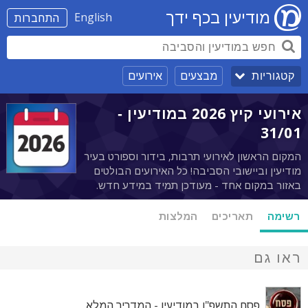
מודיעין בכף ידך
English
התחברות
מבצעים
אירועים
קטגוריות
אירועי קיץ 2026 במודיעין -
31/01
המקום הראשון לאירועי תרבות, בידור וספורט בעיר
מודיעין וביישובי הסביבה! כל האירועים הבולטים
באזור במקום אחד - מעודכן תמיד במידע חדש.
רשימה
תאריכים
המלצות
ראו גם
פסח התשפ"ו במודיעין - המדריך המלא