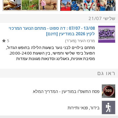
שלישי 21/07
‭07/07 - 13/08‬ : דה ספוט - מתחם הנוער המרכזי
לקיץ 2026 במודיעין [חינם]
מרכז העיר (מע"ר)
5
מתחם בילויים לבני נוער בשעות הלילה בחופש הגדול,
הפועל בימי שלישי וחמישי, בין השעות 20:00-24:00.
מסיבת אוזניות, ג'אגלינג וסדנאות מגוונות עמדות
מולטימדיה, שולחנות משחק ומתחמי ספורט דוכני מזון
ופינות ישיבה מעגלי שיח עם מדריכי מוגנות לנוער ללו"
ראו גם
פסח התשפ"ו במודיעין - המדריך המלא
בידור, פנאי ותיירות