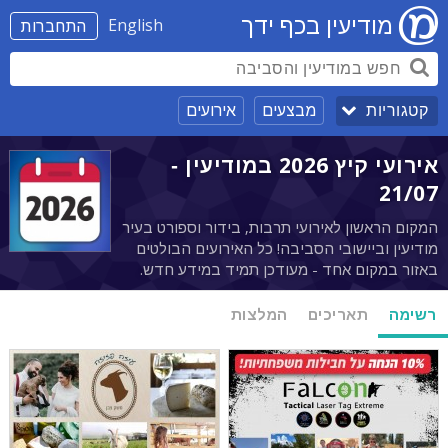
מודיעין בכף ידך
English
התחברות
מבצעים
אירועים
קטגוריות
אירועי קיץ 2026 במודיעין -
21/07
המקום הראשון לאירועי תרבות, בידור וספורט בעיר
מודיעין וביישובי הסביבה! כל האירועים הבולטים
באזור במקום אחד - מעודכן תמיד במידע חדש.
רשימה
תאריכים
המלצות