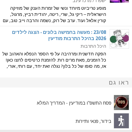
ישפרו / מרכז עינב
מופע טריביוט מיוחד ונשי של זמרות הענק של מוזיקה
הישראלית – ריקי גל, שרי, ריטה, יהודית רביץ, מרגול,
קורין אלאל ועוד. ערב של רוק, נשמה והרבה וייב טוב, עם
שירים שאי אפשר שלא לשיר איתם! להזמנת כרטיסים
‭23/08‬ : מעשה בחמישה בלונים - הצגה לילדים
לחצו כאן! הלהקה מביאה לבמה את כל הקלאסיקות
2026 בהיכל התרבות מודיעין
היכל התרבות
הפקה חדשנית ומרהיבה על פי הספר הנפלא והאהוב של
כל הזמנים, מאת מרים רות. להזמנת כרטיסים לחצו כאן!
אז, מה סופו של כל בלון? נגלה זאת יחד, עם רותי, אורי,
רון, סיגלית ואלון. בהצגה החדשה, שכולה חגיגה, עם
שירים אהובים וסוחפים על בלונים וצבעים, וחו
ראו גם
פסח התשפ"ו במודיעין - המדריך המלא
בידור, פנאי ותיירות