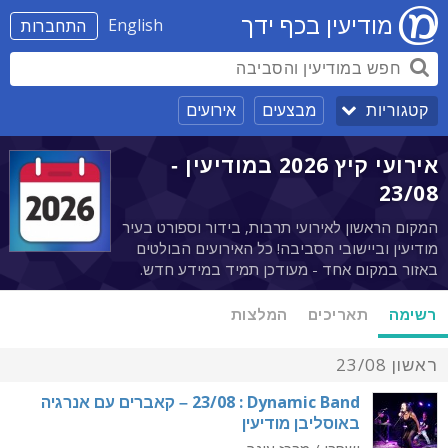
מודיעין בכף ידך
English
התחברות
מבצעים
אירועים
קטגוריות
אירועי קיץ 2026 במודיעין -
23/08
המקום הראשון לאירועי תרבות, בידור וספורט בעיר
מודיעין וביישובי הסביבה! כל האירועים הבולטים
באזור במקום אחד - מעודכן תמיד במידע חדש.
רשימה
תאריכים
המלצות
ראשון 23/08
‭23/08‬ : Dynamic Band – קאברים עם אנרגיה
באוסליבן מודיעין